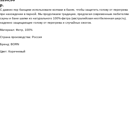
р.
С давних пор банщики использовали колпаки в банях, чтобы защитить голову от перегрева
при нахождении в парной. Мы продолжаем традицию, предлагая современным любителям
сауны и бани шапки из натурального 100%-фетра (австралийская неотбеленная шерсть),
надежно защищающие голову от перегрева и случайных ожогов.
Материал: Фетр, 100%
Страна производства: Россия
Бренд: BORN
Цвет: Коричневый