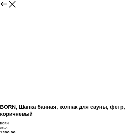
BORN, Шапка банная, колпак для сауны, фетр,
коричневый
BORN
049A
1200,00