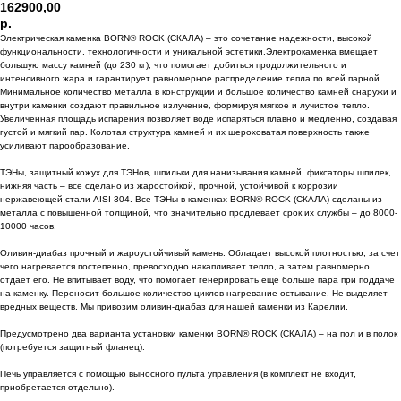
162900,00
р.
Электрическая каменка BORN® ROCK (СКАЛА) – это сочетание надежности, высокой
функциональности, технологичности и уникальной эстетики.Электрокаменка вмещает
большую массу камней (до 230 кг), что помогает добиться продолжительного и
интенсивного жара и гарантирует равномерное распределение тепла по всей парной.
Минимальное количество металла в конструкции и большое количество камней снаружи и
внутри каменки создают правильное излучение, формируя мягкое и лучистое тепло.
Увеличенная площадь испарения позволяет воде испаряться плавно и медленно, создавая
густой и мягкий пар. Колотая структура камней и их шероховатая поверхность также
усиливают парообразование.
ТЭНы, защитный кожух для ТЭНов, шпильки для нанизывания камней, фиксаторы шпилек,
нижняя часть – всё сделано из жаростойкой, прочной, устойчивой к коррозии
нержавеющей стали AISI 304. Все ТЭНы в каменках BORN® ROCK (СКАЛА) сделаны из
металла с повышенной толщиной, что значительно продлевает срок их службы – до 8000-
10000 часов.
Оливин-диабаз прочный и жароустойчивый камень. Обладает высокой плотностью, за счет
чего нагревается постепенно, превосходно накапливает тепло, а затем равномерно
отдает его. Не впитывает воду, что помогает генерировать еще больше пара при поддаче
на каменку. Переносит большое количество циклов нагревание-остывание. Не выделяет
вредных веществ. Мы привозим оливин-диабаз для нашей каменки из Карелии.
Предусмотрено два варианта установки каменки BORN® ROCK (СКАЛА) – на пол и в полок
(потребуется защитный фланец).
Печь управляется с помощью выносного пульта управления (в комплект не входит,
приобретается отдельно).