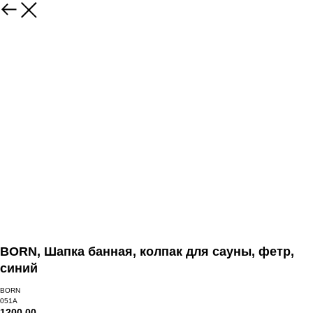
BORN, Шапка банная, колпак для сауны, фетр,
синий
BORN
051A
1200,00