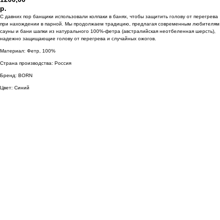
р.
С давних пор банщики использовали колпаки в банях, чтобы защитить голову от перегрева
при нахождении в парной. Мы продолжаем традицию, предлагая современным любителям
сауны и бани шапки из натурального 100%-фетра (австралийская неотбеленная шерсть),
надежно защищающие голову от перегрева и случайных ожогов.
Материал: Фетр, 100%
Страна производства: Россия
Бренд: BORN
Цвет: Синий